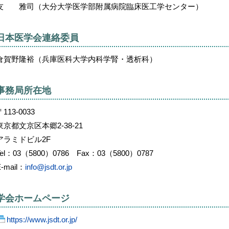
友 雅司（大分大学医学部附属病院臨床医工学センター）
日本医学会連絡委員
倉賀野隆裕（兵庫医科大学内科学腎・透析科）
事務局所在地
〒113-0033
東京都文京区本郷2-38-21
アラミドビル2F
Tel：03（5800）0786 Fax：03（5800）0787
E-mail：
info@jsdt.or.jp
学会ホームページ
https://www.jsdt.or.jp/