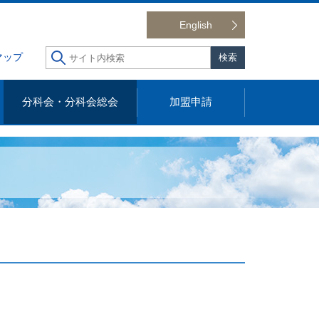
English
マップ
分科会・分科会総会
加盟申請