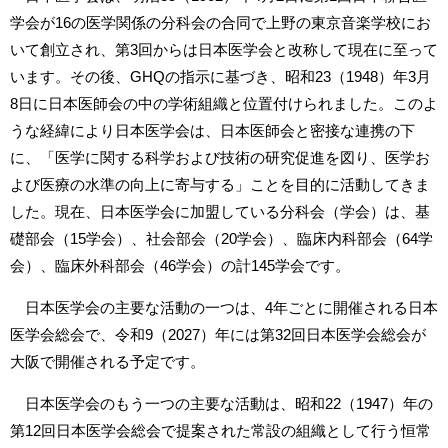
学会が16の医学関係の分科会の合同で上野の東京音楽学校にお
いて創立され、第3回からは日本医学会と改称して現在に至って
います。その後、GHQの指示に基づき、昭和23（1948）年3月
8日に日本医師会の中の学術組織と位置付けられました。このよ
うな経緯により日本医学会は、日本医師会と密接な連携の下
に、「医学に関する科学および技術の研究促進を図り、医学お
よび医療の水準の向上に寄与する」ことを目的に活動してきま
した。現在、日本医学会に加盟している分科会（学会）は、基
礎部会（15学会）、社会部会（20学会）、臨床内科部会（64学
会）、臨床外科部会（46学会）の計145学会です。
日本医学会の主要な活動の一つは、4年ごとに開催される日本
医学会総会で、令和9（2027）年には第32回日本医学会総会が
大阪で開催される予定です。
日本医学会のもう一つの主要な活動は、昭和22（1947）年の
第12回日本医学会総会で提案された常設の組織として行う恒常