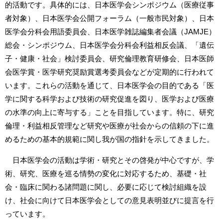
的活動です。具体的には、日本医学会シンポジウム（医療従事
者対象）、日本医学会公開フォーラム（一般市民対象）、日本
医学会分科会用語委員会、日本医学雑誌編集者会議（JAMJE）
総会・シンポジウム、日本医学会分科会利益相反会議、「遺伝
子・健康・社会」検討委員会、研究倫理教育研修会、日本医師
会医学賞・医学研究奨励賞選考委員会などが定期的に行われて
います。これらの活動を通じて、日本医学会の目的である「医
学に関する科学および技術の研究促進を図り、医学および医療
の水準の向上に寄与する」ことを目指しています。特に、研究
倫理・利益相反管理など研究や医療が社会からの信頼の下に進
めるための基本的規範に関し我が国の指針を示してきました。
日本医学会の活動は学術・研究とその啓発が中心ですが、学
術、研究、医療を巡る情勢の変化に対応するため、基礎・社
会・臨床に関わる諸問題に関し、必要に応じて検討組織を設
け、社会に向けて日本医学会としての意見表明並びに提言を行
っています。