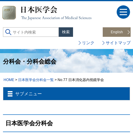
English
リンク
サイトマップ
分科会・分科会総会
HOME
>
日本医学会分科会一覧
> No.77 日本消化器内視鏡学会
サブメニュー
日本医学会分科会